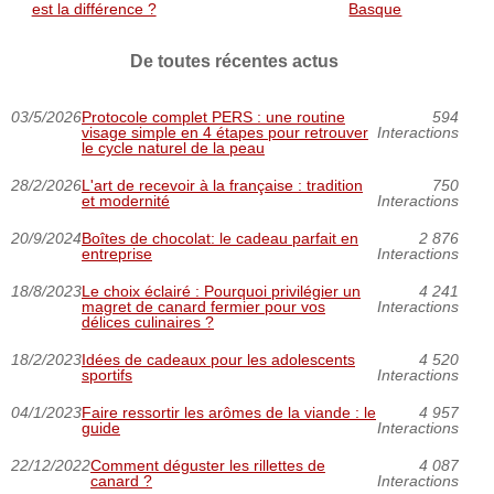
est la différence ?
Basque
De toutes récentes actus
03/5/2026
Protocole complet PERS : une routine
594
visage simple en 4 étapes pour retrouver
Interactions
le cycle naturel de la peau
28/2/2026
L'art de recevoir à la française : tradition
750
et modernité
Interactions
20/9/2024
Boîtes de chocolat: le cadeau parfait en
2 876
entreprise
Interactions
18/8/2023
Le choix éclairé : Pourquoi privilégier un
4 241
magret de canard fermier pour vos
Interactions
délices culinaires ?
18/2/2023
Idées de cadeaux pour les adolescents
4 520
sportifs
Interactions
04/1/2023
Faire ressortir les arômes de la viande : le
4 957
guide
Interactions
22/12/2022
Comment déguster les rillettes de
4 087
canard ?
Interactions