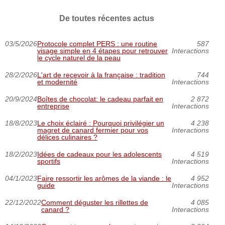
De toutes récentes actus
03/5/2026
Protocole complet PERS : une routine
587
visage simple en 4 étapes pour retrouver
Interactions
le cycle naturel de la peau
28/2/2026
L'art de recevoir à la française : tradition
744
et modernité
Interactions
20/9/2024
Boîtes de chocolat: le cadeau parfait en
2 872
entreprise
Interactions
18/8/2023
Le choix éclairé : Pourquoi privilégier un
4 238
magret de canard fermier pour vos
Interactions
délices culinaires ?
18/2/2023
Idées de cadeaux pour les adolescents
4 519
sportifs
Interactions
04/1/2023
Faire ressortir les arômes de la viande : le
4 952
guide
Interactions
22/12/2022
Comment déguster les rillettes de
4 085
canard ?
Interactions